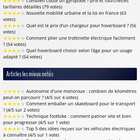
★
★
★
★
★
Combien coûte un gyropode ? prix et fourchettes
tarifaires détaillés (79 votes)
★
★
★
★
★
Nouvelle mobilité urbaine et la loi en france (63
votes)
★
★
★
★
★
Quel est le prix d’un chargeur pour hoverboard ? (56
votes)
★
★
★
★
★
Comment plier une trottinette électrique facilement
? (54 votes)
★
★
★
★
★
Quel hoverboard choisir selon l’âge pour un usage
adapté ? (54 votes)
Articles les mieux notés
★
★
★
★
★
Autonomie d'une monoroue : combien de kilomètres
peut-on parcourir ? (4/5 sur 4 votes)
★
★
★
★
★
Comment emballer un skateboard pour le transport
? (4/5 sur 2 votes)
★
★
★
★
★
Technique footbike : comment patiner vite et bien
pour progresser (4/5 sur 1 vote)
★
★
★
★
★
Top 5 des idées reçues sur les véhicules électriques
à connaître (4/5 sur 1 vote)