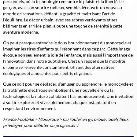
personnels, où la technologie rencontre le plaisir et la liberté. Le
garçon, avec son sourire radieux, semble découvrir un nouveau
monde de sensations, défiant la gravité et maîtrisant l'art de
l'équilibre. Le décor urbain, avec ses arbres verdoyants et ses
bâtiments en arrière-plan, ajoute une touche de sérénité à cette
aventure moderne.
On peut presque entendre le doux bourdonnement du monocycle et
imaginer les rires d'enfants qui résonnent dans ce parc. Cette image
évoque non seulement la joie de l'enfance, mais aussi l'importance de
l'innovation dans notre quotidien. C'est un rappel que la mobilité
urbaine se réinvente constamment, offrant des alternatives
écologiques et amusantes pour petits et grands.
Que ce soit pour se déplacer, s'amuser ou apprendre, le monocycle et
la trottinette électrique symbolisent une nouvelle ère où la
technologie et la nature cohabitent harmonieusement. Une invitation
à sortir, explorer et vivre pleinement chaque instant, tout en
respectant l'environnement.
France Footbike
>
Monoroue
>
Où rouler en gyroroue : quels lieux
privilégier pour débuter ou progresser ?